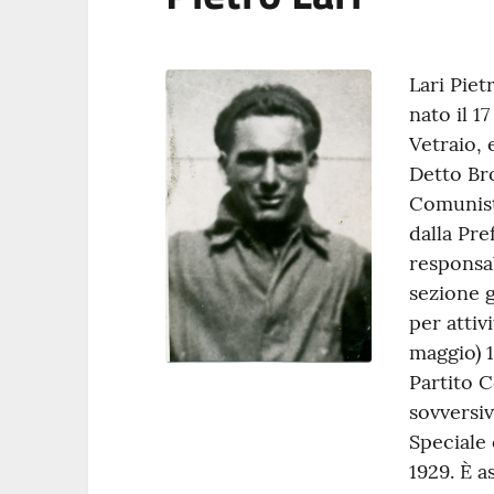
Lari Piet
nato il 1
Vetraio, 
Detto Bro
Comunista
dalla Pr
responsa
sezione g
per attiv
maggio) 1
Partito C
sovversiv
Speciale 
1929. È a