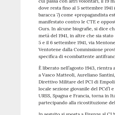
cui passa con altri volontari, il 19 
dove resta fino al 5 settembre 1941 
baracca 7) come «propagandista est
manifestato contro le CTE e oppost
Gurs. In alcune biografie, si dice 
metà del 1941, in altre che sia stato
5 e il 6 settembre 1941, via Menton
Ventotene dalla Commissione provinc
specifica di «combattente antifranc
È liberato nell’agosto 1943, rientra
a Vasco Matteoli, Aureliano Santini, 
Direttivo Militare del PCI di Empoli
locale sezione giovanile del PCd’I e
URSS, Spagna e Francia, torna in Ita
partecipando alla ricostituzione del
In seguito si sposta a Firenze al CL