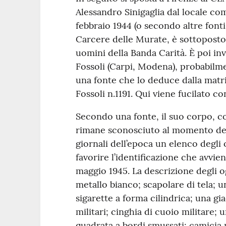
Alessandro Sinigaglia dal locale co
febbraio 1944 (o secondo altre fonti
Carcere delle Murate, è sottoposto
uomini della Banda Carità. È poi i
Fossoli (Carpi, Modena), probabilm
una fonte che lo deduce dalla matri
Fossoli n.1191. Qui viene fucilato con 
Secondo una fonte, il suo corpo, 
rimane sconosciuto al momento del
giornali dell’epoca un elenco degli
favorire l’identificazione che avvien
maggio 1945. La descrizione degli o
metallo bianco; scapolare di tela; 
sigarette a forma cilindrica; una gi
militari; cinghia di cuoio militare; 
quadrata a bordi smussati; camicia m