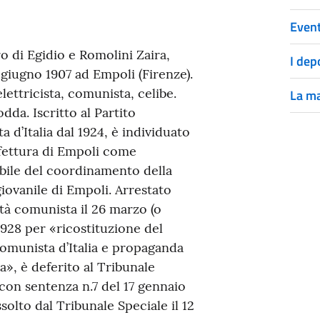
Event
ro di Egidio e Romolini Zaira,
I dep
7 giugno 1907 ad Empoli (Firenze).
elettricista, comunista, celibe.
La ma
dda. Iscritto al Partito
 d’Italia dal 1924, è individuato
efettura di Empoli come
bile del coordinamento della
iovanile di Empoli. Arrestato
ità comunista il 26 marzo (o
928 per «ricostituzione del
omunista d’Italia e propaganda
a», è deferito al Tribunale
con sentenza n.7 del 17 gennaio
ssolto dal Tribunale Speciale il 12