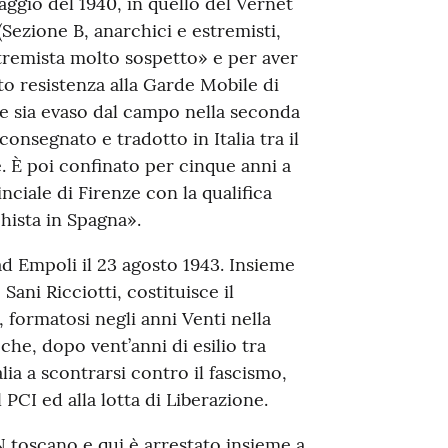
maggio del 1940, in quello del Vernet
(Sezione B, anarchici e estremisti,
remista molto sospetto» e per aver
o resistenza alla Garde Mobile di
che sia evaso dal campo nella seconda
 consegnato e tradotto in Italia tra il
e. È poi confinato per cinque anni a
iale di Firenze con la qualifica
hista in Spagna».
 ad Empoli il 23 agosto 1943. Insieme
Sani Ricciotti, costituisce il
, formatosi negli anni Venti nella
 che, dopo vent’anni di esilio tra
lia a scontrarsi contro il fascismo,
 PCI ed alla lotta di Liberazione.
N toscano e qui è arrestato insieme a