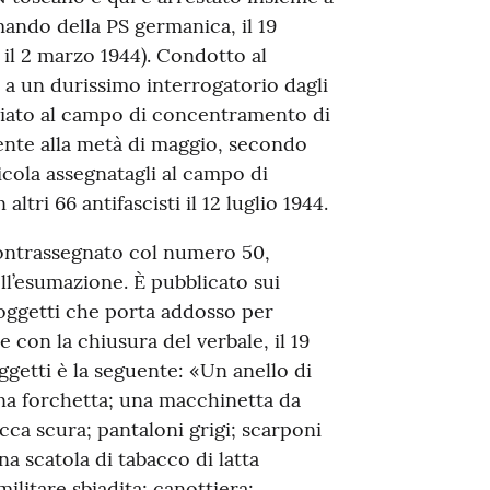
mando della PS germanica, il 19
 il 2 marzo 1944). Condotto al
 a un durissimo interrogatorio dagli
nviato al campo di concentramento di
ente alla metà di maggio, secondo
cola assegnatagli al campo di
altri 66 antifascisti il 12 luglio 1944.
contrassegnato col numero 50,
l’esumazione. È pubblicato sui
 oggetti che porta addosso per
e con la chiusura del verbale, il 19
ggetti è la seguente: «Un anello di
una forchetta; una macchinetta da
acca scura; pantaloni grigi; scarponi
una scatola di tabacco di latta
ilitare sbiadita; canottiera;