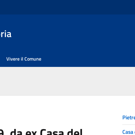
ria
Vivere il Comune
Pietr
, da ex Casa del
Casa 